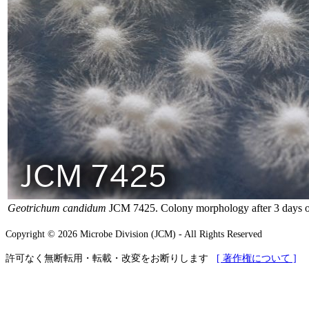
Geotrichum candidum
JCM 7425. Colony morphology after 3 days o
Copyright © 2026 Microbe Division (JCM) - All Rights Reserved
許可なく無断転用・転載・改変をお断りします
[ 著作権について ]