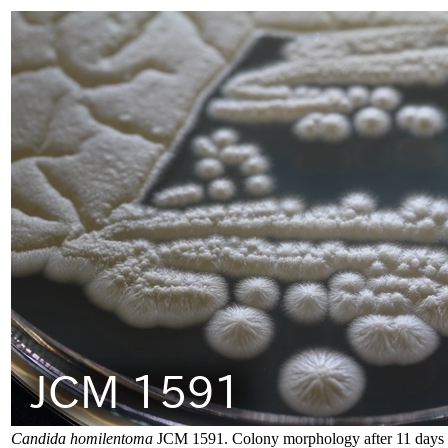
Candida homilentoma
JCM 1591. Colony morphology after 11 days 